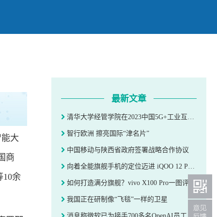
最新文章
清华大学经管学院在2023中国5G+工业互联网大会上启动“中国智造+”项目
智行欧洲 擦亮国际“津名片”
智能大
中国移动与陕西省政府签署战略合作协议
国商
向着全能旗舰手机的定位迈进 iQOO 12 Pro夜景拍摄体验
10余
如何打造满分旗舰？vivo X100 Pro一图评测
我国正在研制像“飞毯”一样的卫星
消息称微软已为接手700多名OpenAI员工做好准备：腾出空间、升级服务器、调集 HR 人员