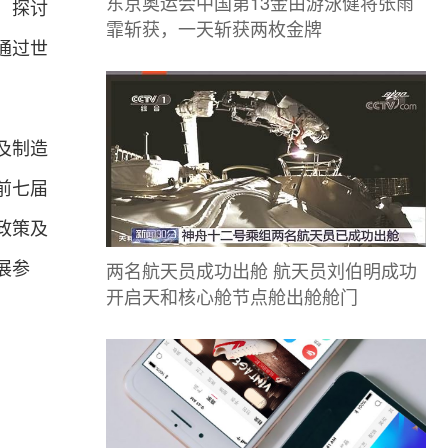
东京奥运会中国第13金由游泳健将张雨
，探讨
霏斩获，一天斩获两枚金牌
通过世
及制造
前七届
政策及
两名航天员成功出舱 航天员刘伯明成功
展参
开启天和核心舱节点舱出舱舱门