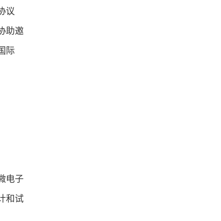
协议
协助邀
国际
微电子
计和试