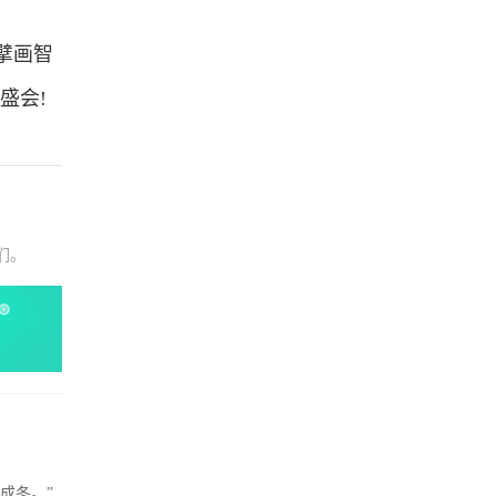
擘画智
盛会!
们。
成冬。”