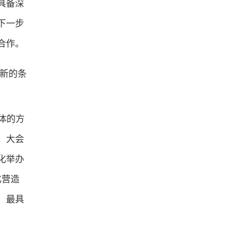
具备深
下一步
合作。
最新的条
体的方
。大会
化举办
化营造
、最具