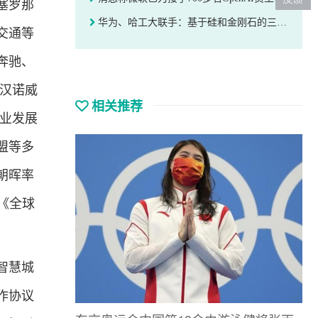
塞罗那
华为、哈工大联手：基于硅和金刚石的三维集成芯片专利公布
交通等
奔驰、
年汉诺威
相关推荐
造业发展
盟等多
朝晖率
《全球
智慧城
作协议