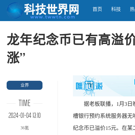
首页
科技
热
龙年纪念币已有高溢价
涨”
业界
TIME
据老板联播，1月3日晚
2024-01-04 13:10
槽银行预约系统服务器无响
纪念币已溢价15元。在某
36氪