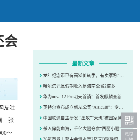
还会
最新文章
龙年纪念币已有高溢价转手，有卖家称“后续还会涨”
哈尔滨元旦假期收入是海南全省2倍多
华为nova 12 Pro明天首销：首发麒麟全新5G平台 3999元起
网友吐
英特尔宣布成立新AI公司“Articul8”：专为企业客户提供生成式人工智能软件
中国联通自主研发 “墨攻”“天玑”被国家博物馆永久收藏
前一张
杀入储能血海，千亿大疆夺食“西丽小疆” | 焦点分析
00～
36氪首发丨获中金资本等2亿元B轮融资，「光鉴科技」推进3D视觉技术多领域落地应用