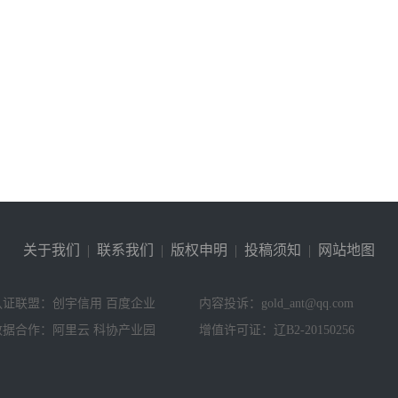
关于我们
|
联系我们
|
版权申明
|
投稿须知
|
网站地图
认证联盟：创宇信用 百度企业
内容投诉：gold_ant@qq.com
数据合作：阿里云 科协产业园
增值许可证：辽B2-20150256