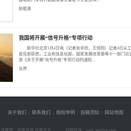
新能源
我国将开展“信号升格”专项行动
新华社北京1月4日电（记者张辛欣、王悦阳）记者4日从
息化部获悉，工业和信息化部、国家发展改革委等十一部门近
发《关于开展“信号升格”专项行动的通知...
业界
关于我们
|
联系我们
|
版权申明
|
投稿须知
|
网站地图
认证联盟：创宇信用 百度企业
内容投诉：gold_ant@qq.com