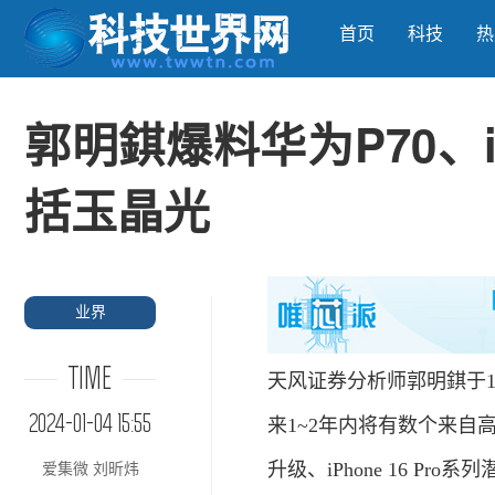
首页
科技
热
郭明錤爆料华为P70、iP
括玉晶光
业界
TIME
天风证券分析师郭明錤于
2024-01-04 15:55
来1~2年内将有数个来自高
升级、iPhone 16 Pro
爱集微 刘昕炜