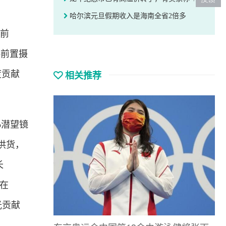
哈尔滨元旦假期收入是海南全省2倍多
此前
ne前置摄
相关推荐
度贡献
ro潜望镜
供货，
长
，在
晶光贡献