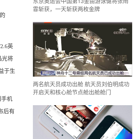
东京奥运会中国第13金由游泳健将张雨
霏斩获，一天斩获两枚金牌
价的
2.6英
玉晶光将
益于生
两名航天员成功出舱 航天员刘伯明成功
开启天和核心舱节点舱出舱舱门
列手机
布后有