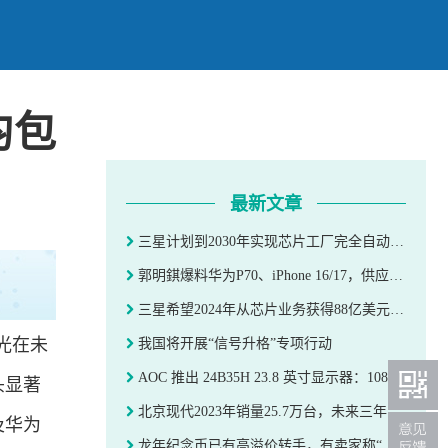
均包
最新文章
三星计划到2030年实现芯片工厂完全自动化，正开发本土自研智能传感器
郭明錤爆料华为P70、iPhone 16/17，供应商均包括玉晶光
三星希望2024年从芯片业务获得88亿美元利润
光在未
我国将开展“信号升格”专项行动
AOC 推出 24B35H 23.8 英寸显示器：1080P 100Hz，售 499 元
头显著
北京现代2023年销量25.7万台，未来三年将开发6款以上新能源车型
以及华为
龙年纪念币已有高溢价转手，有卖家称“后续还会涨”