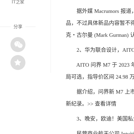
IT之家
据外媒 Macrumors
品，不过具体新品内容暂不得而知
分享
克・古尔曼 (Mark Gurma
2、华为联合设计，AITO 问
AITO 问界 M7 于 202
局可选，指导价区间 24.9
据介绍，问界新 M7 上市 1
新纪录。>> 查看详情
3、晚安，欧迪！美国私企
民营商业航天公司 Intuitiv