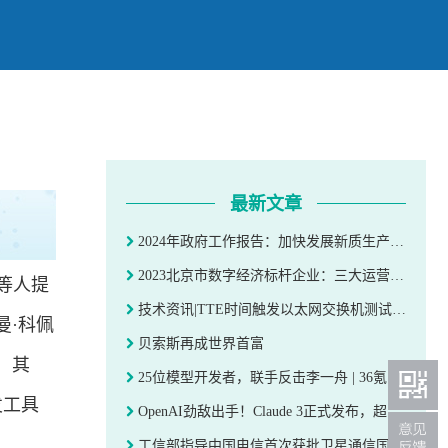
最新文章
2024年政府工作报告：加快发展新质生产力，深入推进数字经济创新发展
2023北京市数字经济标杆企业：三大运营商子公司入选
授等人提
技术资讯|TTE时间触发以太网交换机测试方法
曼·科佩
贝索斯再成世界首富
，其
25位模型开发者，联手反击李一舟 | 36氪专访
发工具
OpenAI劲敌出手！Claude 3正式发布，超越GPT-4，一口气读15万单词
工信部指导中国电信首次获批卫星通信国际电信码号资源