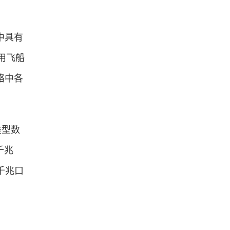
中具有
用飞船
络中各
类型数
千兆
个千兆口