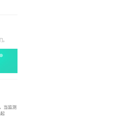
们。
地，当监测
呼起