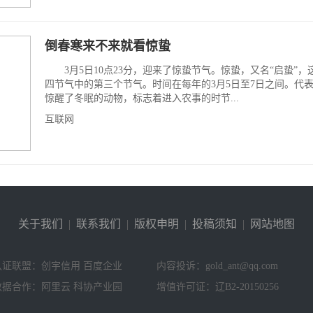
倒春寒来不来就看惊蛰
3月5日10点23分，迎来了惊蛰节气。惊蛰，又名“启蛰”，
四节气中的第三个节气。时间在每年的3月5日至7日之间。代
惊醒了冬眠的动物，标志着进入农事的时节...
互联网
关于我们
|
联系我们
|
版权申明
|
投稿须知
|
网站地图
认证联盟：创宇信用 百度企业
内容投诉：gold_ant@qq.com
数据合作：阿里云 科协产业园
增值许可证：辽B2-20150256