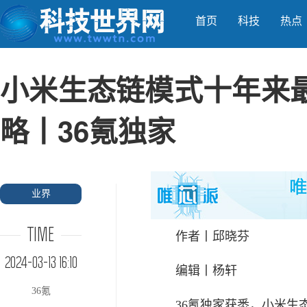
首页
科技
热点
小米生态链模式十年来
略丨36氪独家
业界
TIME
作者丨邱晓芬
2024-03-13 16:10
编辑丨杨轩
36氪
36氪独家获悉，小米生态链