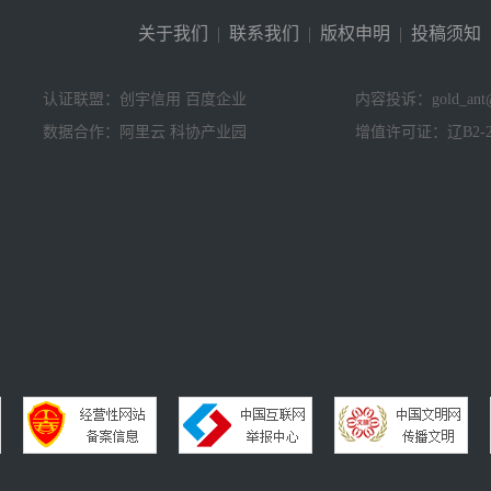
关于我们
|
联系我们
|
版权申明
|
投稿须知
认证联盟：创宇信用 百度企业
内容投诉：gold_ant@
数据合作：阿里云 科协产业园
增值许可证：辽B2-20