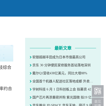
最新文章
软银超越丰田成为日本市值最高公司
京东 30 分钟便民家修服务首站落地深圳
技综合
戴尔Q1营收438亿美元，同比大增88%
全国首个机器人配送社区落地成都 外卖骑手无需进楼配送
率约合
宇树科技 6 月 1 日科创板上会 拟募资 42 亿元
国产芯片再添重磅并购 紫光国微 拟19 亿元收购瑞能半导体
京东推出 JD SPACE 京东天地，宿迁 9 月率先开业