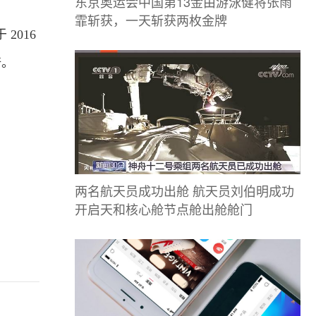
东京奥运会中国第13金由游泳健将张雨
霏斩获，一天斩获两枚金牌
2016
倍。
两名航天员成功出舱 航天员刘伯明成功
开启天和核心舱节点舱出舱舱门