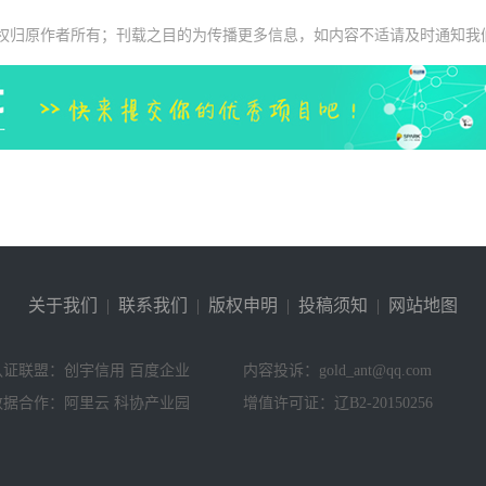
权归原作者所有；刊载之目的为传播更多信息，如内容不适请及时通知我
关于我们
|
联系我们
|
版权申明
|
投稿须知
|
网站地图
认证联盟：创宇信用 百度企业
内容投诉：gold_ant@qq.com
数据合作：阿里云 科协产业园
增值许可证：辽B2-20150256