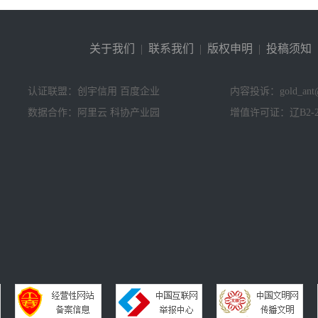
关于我们
|
联系我们
|
版权申明
|
投稿须知
认证联盟：创宇信用 百度企业
内容投诉：gold_ant@
数据合作：阿里云 科协产业园
增值许可证：辽B2-20