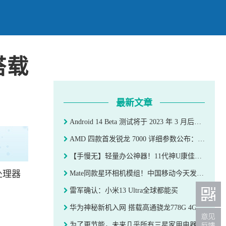
搭载
最新文章
Android 14 Beta 测试将于 2023 年 3 月后启动
AMD 四款首发锐龙 7000 详细参数公布：均搭载 2CU 核显
【手慢无】轻量办公神器！11代神U康佳迷你电脑史低价893元
发处理器
Mate同款星环相机模组！中国移动今天发新机：搭载天玑700
雷军确认：小米13 Ultra全球都能买
。
华为神秘新机入网 搭载高通骁龙778G 4G处理器
为了更节能，未来几乎所有三星家用电器都将支持Wi-Fi