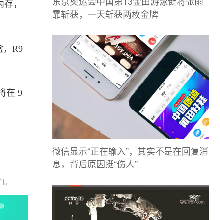
东京奥运会中国第13金由游泳健将张雨
 内存，
霏斩获，一天斩获两枚金牌
，R9
在 9
微信显示“正在输入”，其实不是在回复消
息，背后原因挺“伤人”
们。