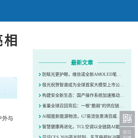
亮相
最新文章
防眩光更护眼，维信诺全新AMOLED笔电亮相2026 CES
极光祝贺智谱成为全球首家大模型上市公司：继续以全球化消息与认证能力护航 AI 应用规模化
构建安全新生态：国产操作系统加速推动金融国产化深化落地
雀巢全球召回背后：一根“脆弱”的供应链与婴配粉行业的安全重构
AI赋能新能源物流，G7易流张景涛百威大会分享管理新思路
户外与
智慧健康再进化，TCL空调以全链路AI能力，定义新一代AI健康空调
见证CES 2026高光时刻，东芝电视RGB等三大黑科技解锁视听盛宴