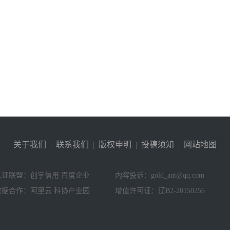
关于我们
|
联系我们
|
版权申明
|
投稿须知
|
网站地图
认证联盟：创宇信用 百度企业
内容投诉：gold_ant@qq.com
数据合作：阿里云 科协产业园
增值许可证：辽B2-20150256