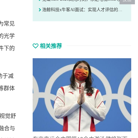
浩鲸科技x牛客AI面试：实现人才评估的提效+提质
为常见
的光学
相关推荐
件下的
助于减
等群体
视觉舒
融合与