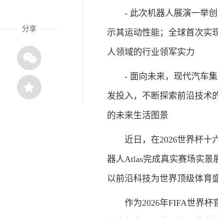
- 此次机器人展演一举创下
分享
示其运动性能；全球首次实
人领域的行业领军实力
- 面向未来，现代汽车集
发投入，不断探索前沿技术
的未来生活图景
近日，在2026世界杯十
器人Atlas完成真实赛场
以前沿科技为世界顶级体育
作为2026年FIFA世界