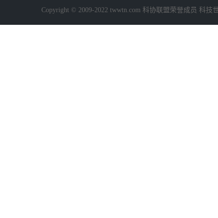
Copyright © 2009-2022 twwtn.com 科协联