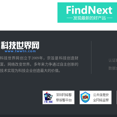
科技世界网创立于2009年，宗旨是科技创造财
认证
富，网络改变世界。多年来力争通过自主创新的
数据
技术实现为科技企业创造最大的价值。