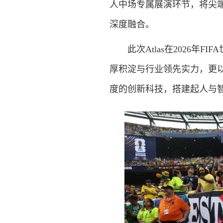
人中场专属展演环节，将尖
深度融合。
此次Atlas在2026年F
厚积淀与行业领先实力，更
度的创新科技，搭建起人与