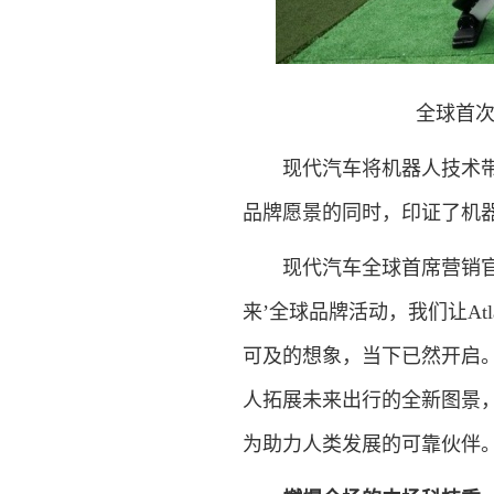
全球首
现代汽车将机器人技术带入
品牌愿景的同时，印证了机
现代汽车全球首席营销官、副总
来’全球品牌活动，我们让A
可及的想象，当下已然开启
人拓展未来出行的全新图景
为助力人类发展的可靠伙伴。