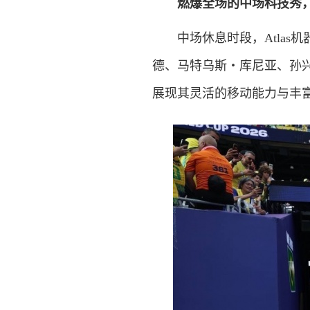
燃爆全场的中场科技秀
中场休息时段，Atlas
德、马特乌斯・库尼亚、孙
展现其灵活的移动能力与丰