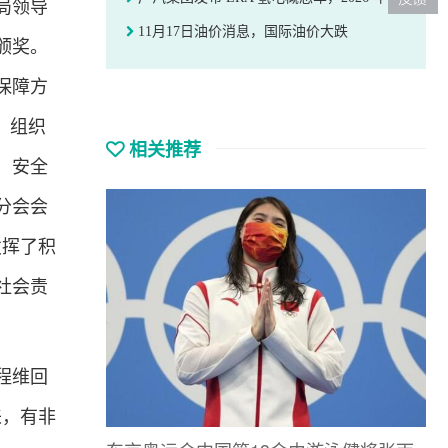
局领导
11月17日油价消息，国际油价大跌
颁奖。
保障方
、组织
相关推荐
、安全
分会会
发挥了积
社会责
程维回
来，有非