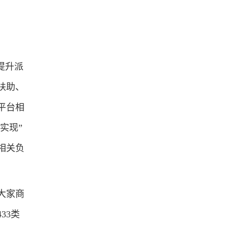
提升派
扶助、
平台相
实现”
相关负
大家商
33类