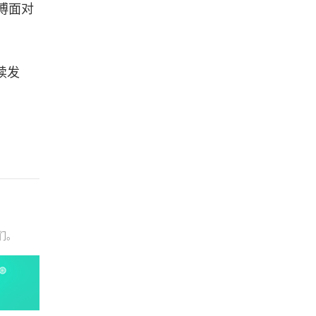
傅面对
续发
们。