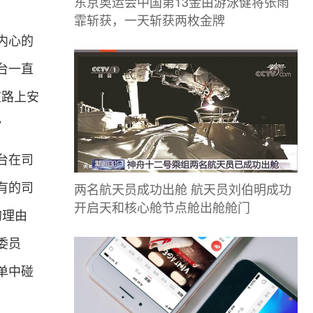
东京奥运会中国第13金由游泳健将张雨
霏斩获，一天斩获两枚金牌
内心的
台一直
在路上安
”
台在司
两名航天员成功出舱 航天员刘伯明成功
有的司
开启天和核心舱节点舱出舱舱门
的理由
委员
单中碰