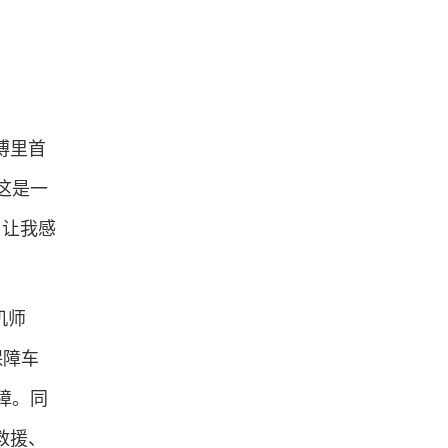
傅里首
这是一
，让我感
机师
保障车
障。同
救援、