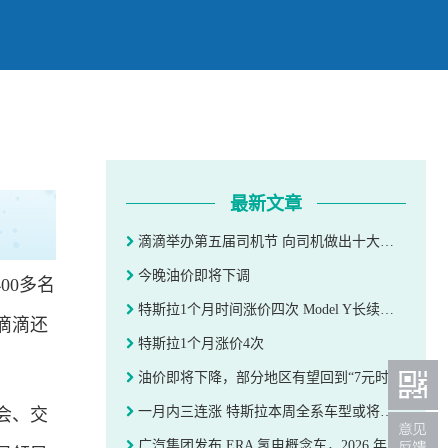
最新文章
滴滴举办第五届司机节 向司机做出十大承诺
今晚油价即将下调
00多名
特斯拉1个月时间涨价四次 Model Y长续航版上调2000元至30.44万元
滴滴还
特斯拉1个月涨价4次
油价即将下降，部分地区有望回到“7元时代”
一月内三连涨 特斯拉本周全系车型或将再次涨价
会、交
广汽集团发布 ERA 氢电概念车，2026 年实现全固态电池装车