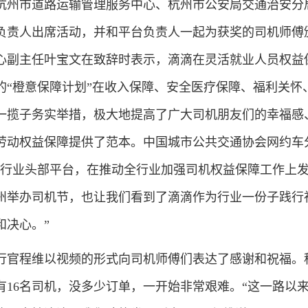
杭州市道路运输管理服务中心、杭州市公安局交通治安分
负责人出席活动，并和平台负责人一起为获奖的司机师傅
心副主任叶宝文在致辞时表示，滴滴在灵活就业人员权益
的“橙意保障计划”在收入保障、安全医疗保障、福利关怀
一揽子务实举措，极大地提高了广大司机朋友们的幸福感
劳动权益保障提供了范本。中国城市公共交通协会网约车
为行业头部平台，在推动全行业加强司机权益保障工作上
州举办司机节，也让我们看到了滴滴作为行业一份子践行
和决心。”
官程维以视频的形式向司机师傅们表达了感谢和祝福。
有16名司机，没多少订单，一开始非常艰难。“这一路以