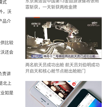
东京奥运会中国第13金由游泳健将张雨
模式
霏斩获，一天斩获两枚金牌
外，沃
产品介
供比较
尔沃还会
两名航天员成功出舱 航天员刘伯明成功
开启天和核心舱节点舱出舱舱门
负责讲
是北上
敬业如是