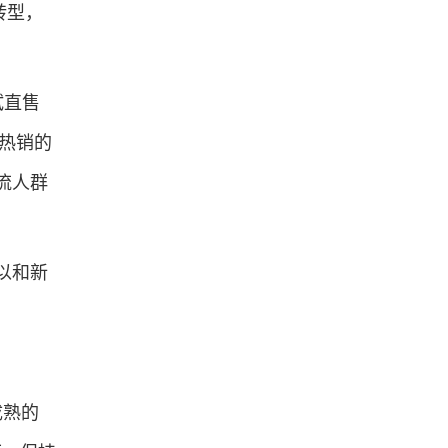
转型，
试直售
沃热销的
流人群
以和新
成熟的