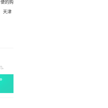
便的购
、天津
们。