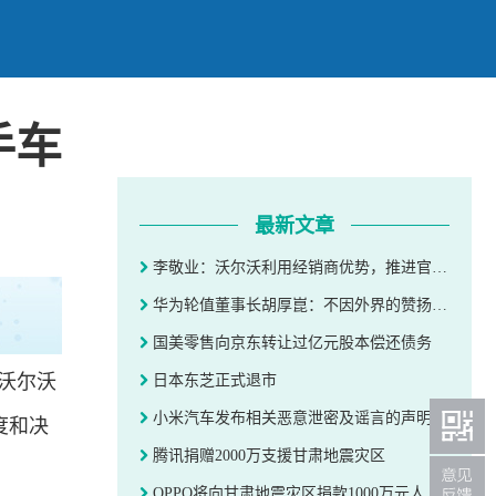
手车
最新文章
李敬业：沃尔沃利用经销商优势，推进官方二手车全国布局
华为轮值董事长胡厚崑：不因外界的赞扬而浮躁 预计2023年销售收入超7000亿元
国美零售向京东转让过亿元股本偿还债务
新沃尔沃
日本东芝正式退市
小米汽车发布相关恶意泄密及谣言的声明 ​​​
度和决
腾讯捐赠2000万支援甘肃地震灾区
OPPO将向甘肃地震灾区捐款1000万元人民币用于抗震救灾