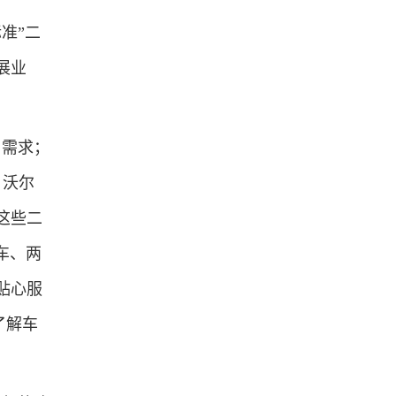
准”二
展业
需求；
，沃尔
这些二
车、两
贴心服
了解车