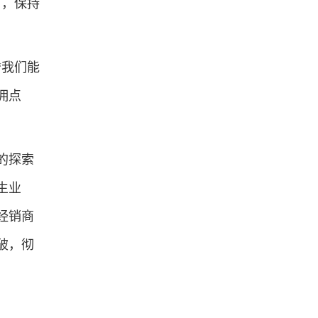
下，保持
我们能
佣点
的探索
生业
经销商
破，彻