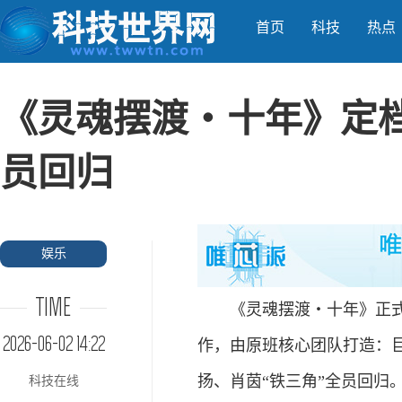
首页
科技
热点
《灵魂摆渡・十年》定档
员回归
娱乐
TIME
《灵魂摆渡・十年》正式定档
2026-06-02 14:22
作，由原班核心团队打造：
扬、肖茵“铁三角”全员回归
科技在线