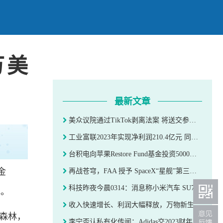
万美
最新文章
美众议院通过TikTok剥离法案 将送交参议院
工业富联2023年实现净利润210.4亿元 同比增长4.82%
台积电向苹果Restore Fund基金投资5000万美元，用于在南美洲建树林
金
再战苍穹，FAA 授予 SpaceX“星舰”第三次试飞发射许可
科技昨夜今晨0314：消息称小米汽车 SU7 顶配版价格超 30 万
林。
收入快速增长、利润大幅释放，万物新生（爱回收）踏入收获期
护森林，
李宁否认私有化传闻；Adidas交2023财年成绩单；昂跑去年营收大涨丨品牌日报