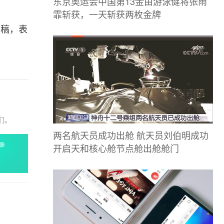
东京奥运会中国第13金由游泳健将张雨
霏斩获，一天斩获两枚金牌
闻稿，表
们。
两名航天员成功出舱 航天员刘伯明成功
开启天和核心舱节点舱出舱舱门