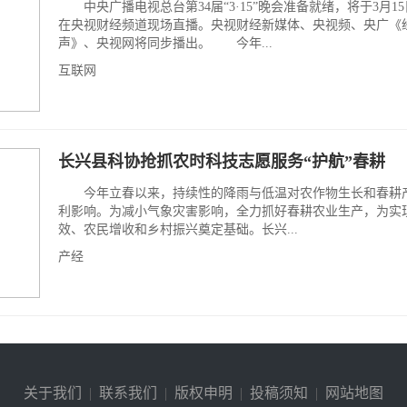
中央广播电视总台第34届“3·15”晚会准备就绪，将于3月15
在央视财经频道现场直播。央视财经新媒体、央视频、央广《
声》、央视网将同步播出。 今年...
互联网
长兴县科协抢抓农时科技志愿服务“护航”春耕
今年立春以来，持续性的降雨与低温对农作物生长和春耕
利影响。为减小气象灾害影响，全力抓好春耕农业生产，为实
效、农民增收和乡村振兴奠定基础。长兴...
产经
关于我们
|
联系我们
|
版权申明
|
投稿须知
|
网站地图