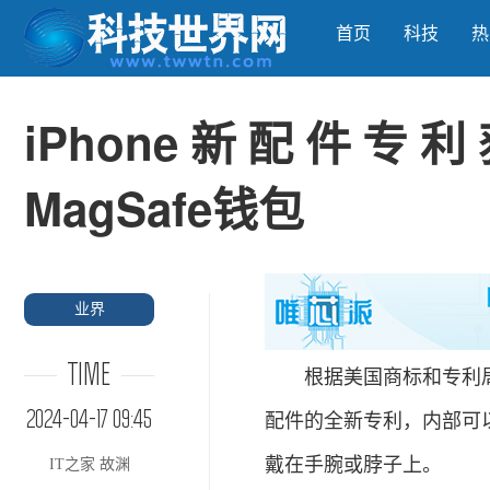
首页
科技
热
iPhone新配件
MagSafe钱包
业界
TIME
根据美国商标和专利局（U
2024-04-17 09:45
配件的全新专利，内部可以塞入
戴在手腕或脖子上。
IT之家 故渊