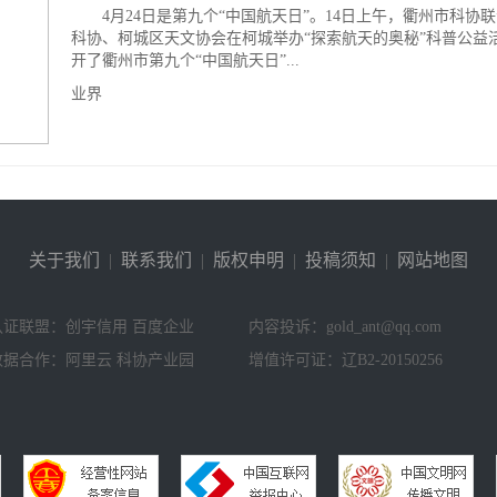
4月24日是第九个“中国航天日”。14日上午，衢州市科协
科协、柯城区天文协会在柯城举办“探索航天的奥秘”科普公益
开了衢州市第九个“中国航天日”...
业界
关于我们
|
联系我们
|
版权申明
|
投稿须知
|
网站地图
认证联盟：创宇信用 百度企业
内容投诉：gold_ant@qq.com
数据合作：阿里云 科协产业园
增值许可证：辽B2-20150256