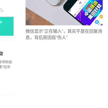
们。
微信显示“正在输入”，其实不是在回复消
息，背后原因挺“伤人”
动
岭市科协
等7位中