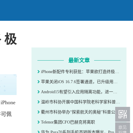
终极
最新文章
iPhone新配件专利获批：苹果欲打造终极MagSafe钱包
苹果关闭iOS 16.7.6签署通道，已升级用户不再支持降级
Android15有望引入应用隔离功能，进一步提升系统安全性
hone
温岭市科协开展中国科学院老科学家科普巡讲活动
衢州市科协举办“探索航天的奥秘”科普公益活动
并可佩
Telenor集团CFO巴赫克将离职
华为 Pura70系列手机首销版本曝光，Pro机型乐臻版缺席