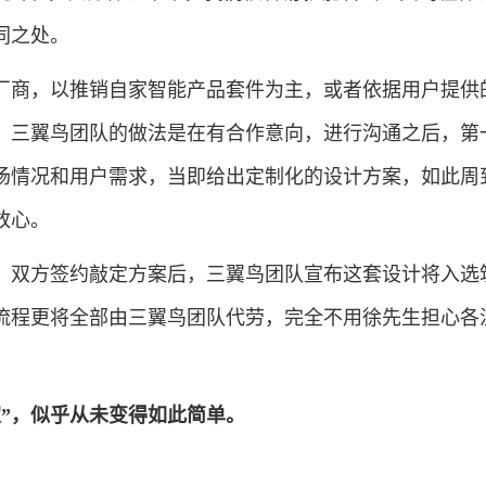
同之处。
商，以推销自家智能产品套件为主，或者依据用户提供
。三翼鸟团队的做法是在有合作意向，进行沟通之后，第
场情况和用户需求，当即给出定制化的设计方案，如此周
放心。
双方签约敲定方案后，三翼鸟团队宣布这套设计将入选
流程更将全部由三翼鸟团队代劳，完全不用徐先生担心各
家”，似乎从未变得如此简单。