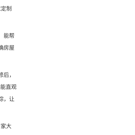
求定制
，能帮
确房屋
。
修后，
都能直观
踪，让
智家大