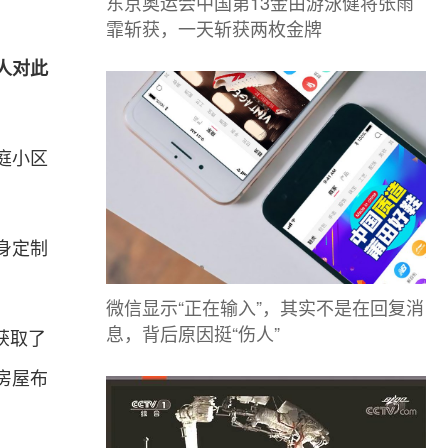
东京奥运会中国第13金由游泳健将张雨
霏斩获，一天斩获两枚金牌
人对此
庭小区
身定制
微信显示“正在输入”，其实不是在回复消
息，背后原因挺“伤人”
获取了
房屋布