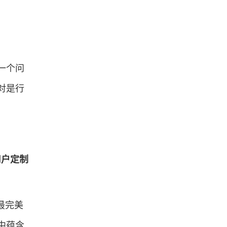
一个问
对是行
用户定制
最完美
中蕴含