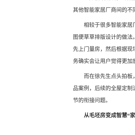
其他智能家居厂商间的不
相较于很多智能家居厂
图便草草排版设计的做法
先上门量房，然后根据现
务确实会让用户觉得更加
而在徐先生点头拍板，
品案例，后续的全屋定制
节的衔接问题。
从毛坯房变成智慧“