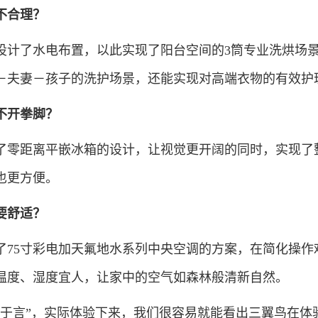
不合理？
计了水电布置，以此实现了阳台空间的3筒专业洗烘场
－夫妻－孩子的洗护场景，还能实现对高端衣物的有效护
不开拳脚？
零距离平嵌冰箱的设计，让视觉更开阔的同时，实现了
也更方便。
要舒适？
5寸彩电加天氟地水系列中央空调的方案，在简化操作
温度、湿度宜人，让家中的空气如森林般清新自然。
言”，实际体验下来，我们很容易就能看出三翼鸟在体