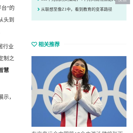
台”的
从联想至像Z1中，看到教育的变革路径
从头到
。
相关推荐
居行业
定制之
智慧
展示，