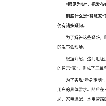
“眼见为实”，把发布
到底什么是“智慧家
仍有诸多疑问。
为了解答这些疑惑，跟
的发布会现场。
根据介绍，这间毛坯房
的智慧“家”，则成了三翼
为了实现“量身定制”，
用户的具体需求。随后在
局、家电选配、水电管路