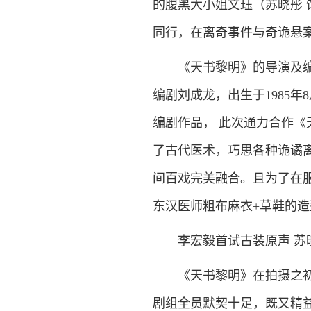
的腹黑大小姐文珏（苏晓彤 
同行，在离奇事件与奇诡悬案中
《天书黎明》的导演及编剧
编剧刘成龙，出生于1985年
编剧作品， 此次通力合作
了古代医术，巧思各种诡谲
间百戏完美融合。且为了在
东汉医师粗布麻衣+草鞋的
李宏毅首试古装原声 苏
《天书黎明》在拍摄之初就
剧组全员默契十足，既又精