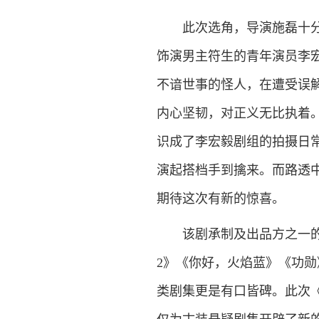
此次选角，导演施磊十分看
饰演男主符生的青年演员李
不谙世事的怪人，在遭受误
内心坚韧，对正义无比执着
识成了李宏毅剧组的拍摄日
演起搭档手到擒来。而路透
期待这次有新的惊喜。
该剧承制及出品方之一的耐
2》《你好，火焰蓝》《功
类剧集更是有口皆碑。此次