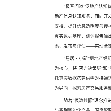
“极客问道”泛地产认知优
动产信息认知服务，面向开
支持，提升信息透明度与传
真实数据基座、测评报告输
系、发布与评估——实现全链
“易居・小新”房地产经纪
为核心，将“智力决策层”和
托真实数据搭建供需对接通
为导向，探索房产交易服务
随着“模数共振”理念推进
与系列智能化产品，深度智