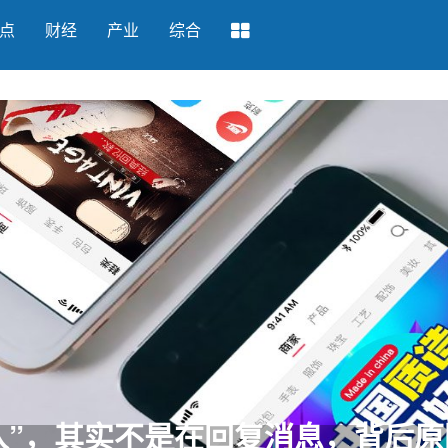
点
财经
产业
综合
“云缨”将于明日上线 2021 世