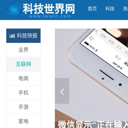
首页
科技
热
科技快报
业界
互联网
电商
手机
手游
《王者荣耀》新英雄
家电