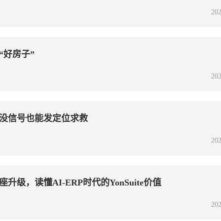
202
“好房子”
202
没信号也能发定位求救
202
级，读懂AI-ERP时代的YonSuite价值
202