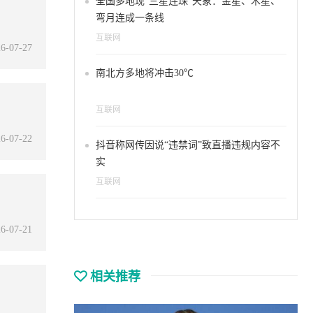
全国多地现“三星连珠”天象：金星、木星、
弯月连成一条线
互联网
6-07-27
南北方多地将冲击30℃
互联网
6-07-22
抖音称网传因说“违禁词”致直播违规内容不
实
互联网
6-07-21
相关推荐