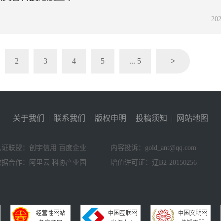
202
2
3
4
5
... 5
>
关于我们
|
联系我们
|
版权申明
|
投稿须知
|
网站地图
认证联盟：创宇信用 百度企业
内容投诉：gold_ant@qq.com
数据合作：阿里云 科协产业园
增值许可证：辽B2-20150256